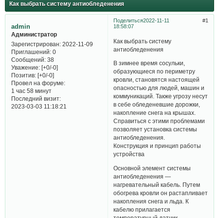
Как выбрать систему антиобледенения
Поделиться
2022-11-11
1
admin
18:58:07
Администратор
Как выбрать систему
Зарегистрирован
: 2022-11-09
антиобледенения
Приглашений:
0
Сообщений:
38
В зимнее время сосульки,
Уважение:
[+0/-0]
образующиеся по периметру
Позитив:
[+0/-0]
кровли, становятся настоящей
Провел на форуме:
опасностью для людей, машин и
1 час 58 минут
коммуникаций. Также угрозу несут
Последний визит:
в себе обледеневшие дорожки,
2023-03-03 11:18:21
накопление снега на крышах.
Справиться с этими проблемами
позволяет установка системы
антиобледенения.
Конструкция и принцип работы
устройства
Основной элемент системы
антиобледенения —
нагревательный кабель. Путем
обогрева кровли он растапливает
накопления снега и льда. К
кабелю прилагается
температурный датчик,