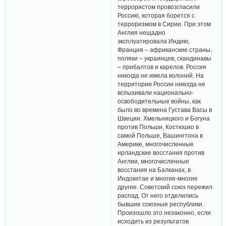
террористом провозгласили
Россию, которая борется с
терроризмом в Сирии. При этом
Англия нещадно
эксплуатировала Индию,
Франция – африканские страны,
поляки – украинцев, скандинавы
– прибалтов и карелов. Россия
никогда не имела колоний. На
территории России никогда не
вспыхивали национально-
освободительные войны, как
было во времена Густава Васы в
Швеции. Хмельницкого и Богуна
против Польши, Костюшко в
самой Польше, Вашингтона в
Америке, многочисленные
ирландские восстания против
Англии, многочисленные
восстания на Балканах, в
Индокитае и многие-многие
другие. Советский союз пережил
распад. От него отделились
бывшие союзные республики.
Произошло это незаконно, если
исходить из результатов