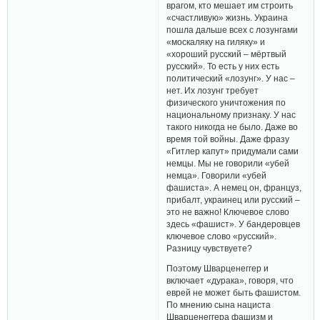
врагом, кто мешает им строить
«счастливую» жизнь. Украина
пошла дальше всех с лозунгами
«москаляку на гиляку» и
«хороший русский – мёртвый
русский». То есть у них есть
политический «лозунг». У нас –
нет. Их лозунг требует
физического уничтожения по
национальному признаку. У нас
такого никогда не было. Даже во
время той войны. Даже фразу
«Гитлер капут» придумали сами
немцы. Мы не говорили «убей
немца». Говорили «убей
фашиста». А немец он, француз,
прибалт, украинец или русский –
это не важно! Ключевое слово
здесь «фашист». У бандеровцев
ключевое слово «русский».
Разницу чувствуете?
Поэтому Шварценеггер и
включает «дурака», говоря, что
еврей не может быть фашистом.
По мнению сына нациста
Шварценеггера фашизм и