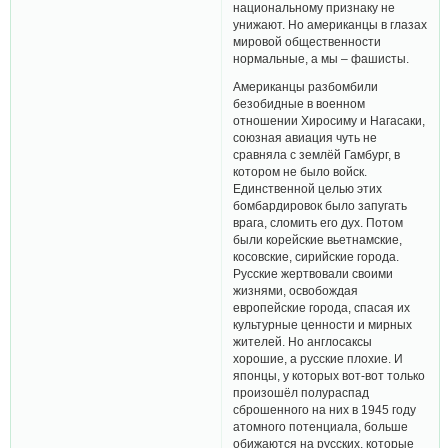
национальному признаку не
унижают. Но американцы в глазах
мировой общественности
нормальные, а мы – фашисты.
Американцы разбомбили
безобидные в военном
отношении Хиросиму и Нагасаки,
союзная авиация чуть не
сравняла с землёй Гамбург, в
котором не было войск.
Единственной целью этих
бомбардировок было запугать
врага, сломить его дух. Потом
были корейские вьетнамские,
косовские, сирийские города.
Русские жертвовали своими
жизнями, освобождая
европейские города, спасая их
культурные ценности и мирных
жителей. Но англосаксы
хорошие, а русские плохие. И
японцы, у которых вот-вот только
произошёл полураспад
сброшенного на них в 1945 году
атомного потенциала, больше
обижаются на русских, которые