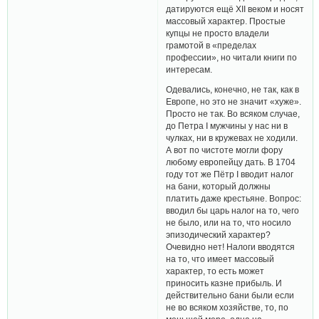
датируются ещё XII веком и носят
массовый характер. Простые
купцы не просто владели
грамотой в «пределах
профессии», но читали книги по
интересам.
Одевались, конечно, не так, как в
Европе, но это не значит «хуже».
Просто не так. Во всяком случае,
до Петра I мужчины у нас ни в
чулках, ни в кружевах не ходили.
А вот по чистоте могли фору
любому европейцу дать. В 1704
году тот же Пётр I вводит налог
на бани, который должны
платить даже крестьяне. Вопрос:
вводил бы царь налог на то, чего
не было, или на то, что носило
эпизодический характер?
Очевидно нет! Налоги вводятся
на то, что имеет массовый
характер, то есть может
приносить казне прибыль. И
действительно бани были если
не во всяком хозяйстве, то, по