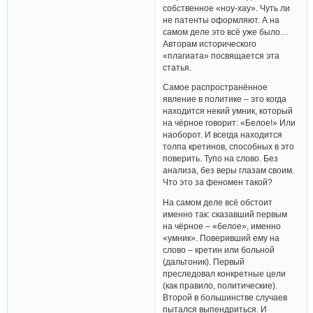
собственное «ноу-хау». Чуть ли
не патенты оформляют. А на
самом деле это всё уже было…
Авторам исторического
«плагиата» посвящается эта
статья.
Самое распространённое
явление в политике – это когда
находится некий умник, который
на чёрное говорит: «Белое!» Или
наоборот. И всегда находится
толпа кретинов, способных в это
поверить. Тупо на слово. Без
анализа, без веры глазам своим.
Что это за феномен такой?
На самом деле всё обстоит
именно так: сказавший первым
на чёрное – «белое», именно
«умник». Поверивший ему на
слово – кретин или больной
(дальтоник). Первый
преследовал конкретные цели
(как правило, политические).
Второй в большинстве случаев
пытался выпендриться. И