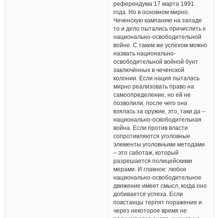
референдума 17 марта 1991
года. Но в основном мирно.
Чеченскую кампанию на западе
то и дело пытались причислить к
национально-освободительной
войне. С таким же успехом можно
назвать национально-
освободительной войной бунт
заключённых в чеченской
колонии. Если нация пыталась
мирно реализовать право на
самоопределение, но ей не
позволили, после чего она
взялась за оружие, это, таки да –
национально-освободительная
война. Если против власти
сопротивляются уголовные
элементы уголовными методами
– это саботаж, который
разрешается полицейскими
мерами. И главное: любое
национально-освободительное
движение имеет смысл, когда оно
добивается успеха. Если
повстанцы терпят поражение и
через некоторое время не