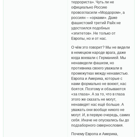
террориста». Чуть ли не
официально Россию
провозгласили «Мордором», а
россиян – «орками». Даже
фашистский третий Райх не
удостоился подобных
«эпитетов». Не только от
Европы, но и от нас.
О чём это говорит? Мы не видели
в немецком народе врага, даже
когда воевали с Германией. Мы
ненавидели фашизм, но
противника своего уважали в
промежутках между ненавистью.
Европа и Америка, которые с
нами формально не воюют, нас
боятся. Поэтому и обзываются
«за глаза». А за то, что в глаза
этого же сказать не могут,
ненавидят нас ещё больше. А
уважать они вообще никого не
могут. И, в первую очередь, самих
себя. Иначе не опускались бы до
подзаборного сквернословия.
Почему Европа и Америка,