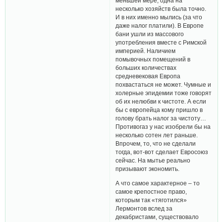
меньшей мере, одна на
несколько хозяйств была точно.
И в них именно мылись (за что
даже налог платили). В Европе
бани ушли из массового
употребления вместе с Римской
империей. Наличием
помывочных помещений в
больших количествах
средневековая Европа
похвастаться не может. Чумные и
холерные эпидемии тоже говорят
об их нелюбви к чистоте. А если
бы с европейца кому пришло в
голову брать налог за чистоту…
Противогаз у нас изобрели бы на
несколько сотен лет раньше.
Впрочем, то, что не сделали
тогда, вот-вот сделает Евросоюз
сейчас. На мытье реально
призывают экономить.
А что самое характерное – то
самое крепостное право,
которым так «тяготился»
Лермонтов вслед за
декабристами, существовало