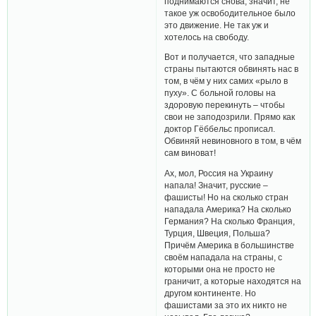
поднимаются снова, значит, не
такое уж освободительное было
это движение. Не так уж и
хотелось на свободу.
Вот и получается, что западные
страны пытаются обвинять нас в
том, в чём у них самих «рыло в
пуху». С больной головы на
здоровую перекинуть – чтобы
свои не заподозрили. Прямо как
доктор Гёббельс прописал.
Обвиняй невиновного в том, в чём
сам виноват!
Ах, мол, Россия на Украину
напала! Значит, русские –
фашисты! Но на сколько стран
нападала Америка? На сколько
Германия? На сколько Франция,
Турция, Швеция, Польша?
Причём Америка в большинстве
своём нападала на страны, с
которыми она не просто не
граничит, а которые находятся на
другом континенте. Но
фашистами за это их никто не