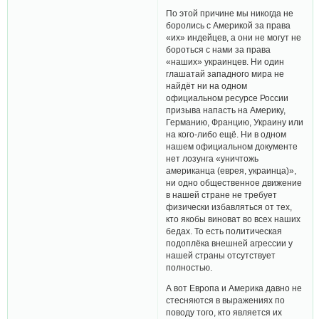
По этой причине мы никогда не
боролись с Америкой за права
«их» индейцев, а они не могут не
бороться с нами за права
«наших» украинцев. Ни один
глашатай западного мира не
найдёт ни на одном
официальном ресурсе России
призыва напасть на Америку,
Германию, Францию, Украину или
на кого-либо ещё. Ни в одном
нашем официальном документе
нет лозунга «уничтожь
американца (еврея, украинца)»,
ни одно общественное движение
в нашей стране не требует
физически избавляться от тех,
кто якобы виноват во всех наших
бедах. То есть политическая
подоплёка внешней агрессии у
нашей страны отсутствует
полностью.
А вот Европа и Америка давно не
стесняются в выражениях по
поводу того, кто является их