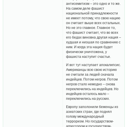
антисемитизм – это одно и то же.
На самом деле фашист
национальной принадлежности
не имеет потому, что свою нацию
он считает выше всех остальных.
Но не это главное. Главное то,
что фашист считает, что во всех
его бедах виновна другая нация –
худшая и низшая по сравнению с
ним. И когда эта нация будет
физически уничтожена, у
фашиста наступит счастье.
И вот тут наступает апокалипсис.
Американцы всю свою историю
не считали за людей сначала
индейцев. Потом негров. Потом
негров стало немодно – снова
переключились на индейцев. Но
индейцев осталось мало –
переключились на русских.
Европу заполонили беженцы из
азиатских стран, где поднял
голову международный
терроризм. Но государством-
агрессором и государством-