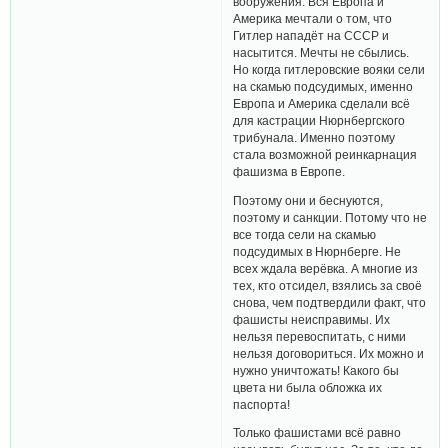
вооружения. Вся Европа и
Америка мечтали о том, что
Гитлер нападёт на СССР и
насытится. Мечты не сбылись.
Но когда гитлеровские вояки сели
на скамью подсудимых, именно
Европа и Америка сделали всё
для кастрации Нюрнбергского
трибунала. Именно поэтому
стала возможной реинкарнация
фашизма в Европе.
Поэтому они и беснуются,
поэтому и санкции. Потому что не
все тогда сели на скамью
подсудимых в Нюрнберге. Не
всех ждала верёвка. А многие из
тех, кто отсидел, взялись за своё
снова, чем подтвердили факт, что
фашисты неисправимы. Их
нельзя перевоспитать, с ними
нельзя договориться. Их можно и
нужно уничтожать! Какого бы
цвета ни была обложка их
паспорта!
Только фашистами всё равно