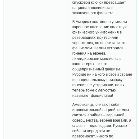
спусковой крючок превращает
национал-шовиниста в
законченного фашиста.
В Америке постоянно унижали
коренное население вплоть до
физического уничтожения в
резервациях, притесняли
чернокожих, но не считали это
фашизмом. Немцы устроили
гонения на евреев,
ликвидировали миллионы в
концлагерях – и это
общепризнанный фашизм.
Русские ни на кого в своей стране
по национальному признаку
гонения не устраивали, но их
теперь тоже с лёгкостью
называют фашистами!
Американцы считают себя
исключительной нацией, немцы
считали арийцев – вершиной
совершенства, евреев врагами, а
славян – недолюдьми. Русские
себя ни перед кем не
превозносят, никого по