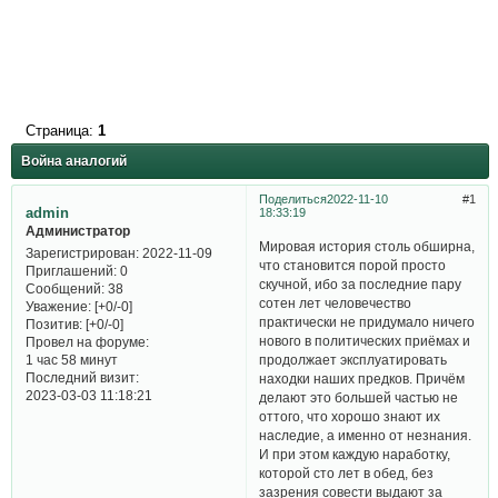
Страница:
1
Война аналогий
Поделиться
2022-11-10
1
admin
18:33:19
Администратор
Мировая история столь обширна,
Зарегистрирован
: 2022-11-09
что становится порой просто
Приглашений:
0
скучной, ибо за последние пару
Сообщений:
38
сотен лет человечество
Уважение:
[+0/-0]
практически не придумало ничего
Позитив:
[+0/-0]
нового в политических приёмах и
Провел на форуме:
продолжает эксплуатировать
1 час 58 минут
Последний визит:
находки наших предков. Причём
2023-03-03 11:18:21
делают это большей частью не
оттого, что хорошо знают их
наследие, а именно от незнания.
И при этом каждую наработку,
которой сто лет в обед, без
зазрения совести выдают за