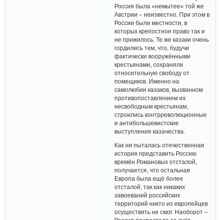
Россия была «немытее» той же
Австрии – неизвестно. При этом в
России были местности, в
которых крепостное право так и
не прижилось. Те же казаки очень
гордились тем, что, будучи
фактически вооружёнными
крестьянами, сохраняли
относительную свободу от
помещиков. Именно на
самолюбии казаков, вызванном
противопоставлением их
несвободным крестьянам,
строились контрреволюционные
и антибольшевистские
выступления казачества.
Как ни пыталась отечественная
история представить Россию
времён Романовых отсталой,
получается, что остальная
Европа была ещё более
отсталой, так как никаких
завоеваний российских
территорий никто из европейцев
осуществить не смог. Наоборот –