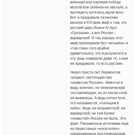
военную или научную победу
мозгов или силёнок не хватало, а
выглядеть хотелось круче всех.
Вот и придумали латинские
монахи в XVI веке миф о том, что
русский царь Иоанн IV был
«Грозным», а вся Россия –
варварской. И так хорошо этот
миф пропиарили без «ютьюба» и
«тик-тока» (что крайне
удивительно), что в результате в
эту чушь поверили даже те, о ком
её придумали, то есть русские.
Через триста лет Лермонтов
«родил» сентенцию про
«немытую Россию». Имел он в
виду, конечно, не гигиеническую
составляющую, но из песни слов
не выкинешь. А ведь попал поэт,
что называется, «пальцем в
небо». Ведь ни неграмотной, ни
варварской, ни тем более
«немытой» Россия не была. Это
факт. Письменные источники ещё
на берестяных «носителях»,
обнаруженные под Новгородом,