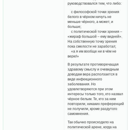
руководствовался тем, что либо:
с философской точки зрения
белого в чёрном ничуть не
меньше чёрного, а может, и
больше;
с политической точки зрения –
«жираф большой – ему видней».
На собственную точку зрения
пока смелости не заработал;
«а я им вообще ни в чём не
верю!»
В результате противоречащая
здравому смыслу и очевидным
доводам вера расползается в
виде инфекционного
заболевания. Но
удовлетворяются при этом
интересы только того, кто назвал
чёрное белым. Те, кто за ним
повторили, никаких преференций
не получили, кроме раздутого
самомнения.
Так обычно происходило на
политической арене, когда на