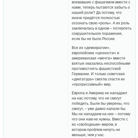
воевавшие с фашизмом вместе с
нами, теперь пытаются забыть о
нашей роли? Да потому, что
иначе придётся полностью
осознать свою «роль». А их роль
заключалась в одном – потерпеть
сокрушительное поражение,
если бы не было России.
Все их «демократии»,
европейские «ценности» и
американская «мечта» вместе
взятые оказались неспособными
противостоять фашистской
Германии. И только советская
«диктатура» смогла спасти их
«прогрессивный» мир.
Европа и Америка не нападают
на нас потому, что не смогут
победить. Были бы уверены, что
смогут, – уже давно напали бы.
Мы не нападаем на них – потому
что они нам не нужны. Вместе с
их «свободным» миром, в
котором проблем ничуть не
меньше, чем у нас.