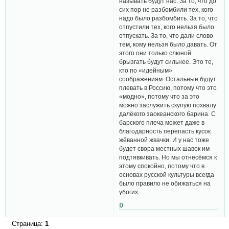
называть будут нас. За то, что до
сих пор не разбомбили тех, кого
надо было разбомбить. За то, что
отпустили тех, кого нельзя было
отпускать. За то, что дали слово
тем, кому нельзя было давать. От
этого они только слюной
брызгать будут сильнее. Это те,
кто по «идейным»
соображениям. Остальные будут
плевать в Россию, потому что это
«модно», потому что за это
можно заслужить скупую похвалу
далёкого заокеанского барина. С
барского плеча может даже в
благодарность перепасть кусок
жёванной жвачки. И у нас тоже
будет свора местных шавок им
подтявкивать. Но мы отнесёмся к
этому спокойно, потому что в
основах русской культуры всегда
было правило не обижаться на
убогих.
0
Страница:
1