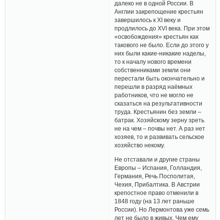
далеко не в одной России. В
Англии закрепощение крестьян
завершилось к XI веку и
продлилось до XVI века. При этом
«освобождения» крестьян как
такового не было. Если до этого у
них были какие-никакие наделы,
то к началу нового времени
собственниками земли они
перестали быть окончательно и
перешли в разряд наёмных
работников, что не могло не
сказаться на результативности
труда. Крестьянин без земли –
батрак. Хозяйскому зерну зреть
не на чем – почвы нет. А раз нет
хозяев, то и развивать сельское
хозяйство некому.
Не отставали и другие страны
Европы – Испания, Голландия,
Германия, Речь Посполитая,
Чехия, Прибалтика. В Австрии
крепостное право отменили в
1848 году (на 13 лет раньше
России). Но Лермонтова уже семь
лет не было в живых. Чем ему