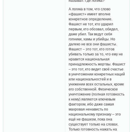
называл. Где логика?
А логика в том, что слово
«фашист» имеет вполне
конкретное определение.
Фашист не тот, кто ударил
первым, кто обозвал, обидел,
даже убил. Так ведут себя
гопники, хамы и убийцы. Но
далеко не все они фашисты.
Фашист – это тот, кто готов
убивать только за то, что ему не
нравится национальная
принадлежность жертвы. Фашист
– это тот, кто видит своё счастье
в уничтожении конкретных наций
или национальностей и в
унижении всех остальных, кроме
его собственной. Физическое
уничтожение (полная готовность
к нему) являются ключевым
фактором, ибо даже самая
махровая ненависть по
национальному признаку – это
ещё не фашизм, пока она
существует только на словах.
Только готовность нажать на