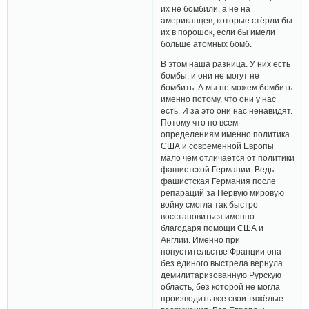
их не бомбили, а не на
американцев, которые стёрли бы
их в порошок, если бы имели
больше атомных бомб.
В этом наша разница. У них есть
бомбы, и они не могут не
бомбить. А мы не можем бомбить
именно потому, что они у нас
есть. И за это они нас ненавидят.
Потому что по всем
определениям именно политика
США и современной Европы
мало чем отличается от политики
фашистской Германии. Ведь
фашистская Германия после
репараций за Первую мировую
войну смогла так быстро
восстановиться именно
благодаря помощи США и
Англии. Именно при
попустительстве Франции она
без единого выстрела вернула
демилитаризованную Рурскую
область, без которой не могла
производить все свои тяжёлые