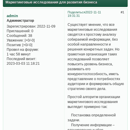
Маркетинговые исследования для развития бизнеса
Поделиться
2022-11-11
1
admin
19:31:31
Администратор
Существует мнение, что все
Зарегистрирован
: 2022-11-09
маркетинговые исследования
Приглашений:
0
сводятся к простому анализу
Сообщений:
38
собираемой информации, без
Уважение:
[+0/-0]
особой направленности и
Позитив:
[+0/-0]
решения конкретных задач. Но
Провел на форуме:
грамотная организация таких
1 час 58 минут
Последний визит:
исследований позволяет
2023-03-03 11:18:21
повысить уровень бизнеса,
развивать его
конкурентоспособность, иметь
представление о потребностях
аудитории и формировать общую
стратегию своего дела.
Простой алгоритм организации
маркетингового исследования
выглядит примерно так:
Постановка определенной
задачи.
Получение информации –
планирование и сбор.